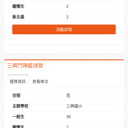
關懷生
2
新北基
2
活動詳情
三興鬥陣籃球營
營隊資訊
查看梯次
住宿
否
主辦學校
三興國小
一般生
36
關懷生
2