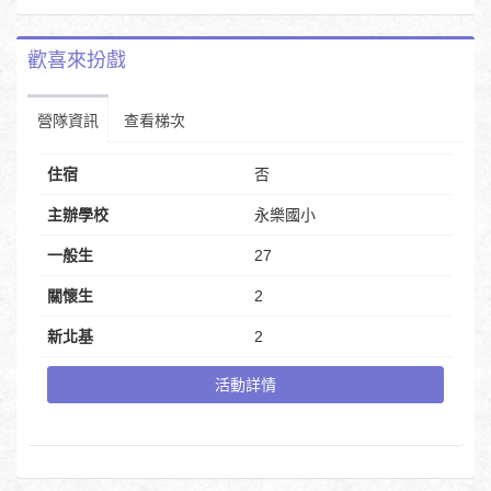
歡喜來扮戲
營隊資訊
查看梯次
住宿
否
主辦學校
永樂國小
一般生
27
關懷生
2
新北基
2
活動詳情