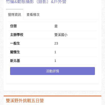
竹編&動態攝影（錄影）&戶外營
營隊資訊
查看梯次
住宿
是
主辦學校
雙溪國小
一般生
23
關懷生
1
新北基
1
活動詳情
雙溪野外挑戰五日營