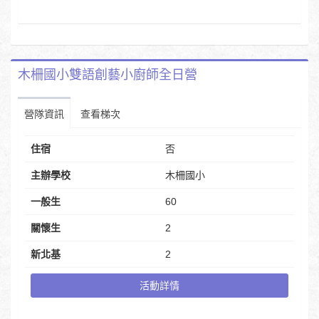
木柵國小雙語創藝小廚師全日營
營隊資訊
查看梯次
住宿
否
主辦學校
木柵國小
一般生
60
關懷生
2
新北基
2
活動詳情