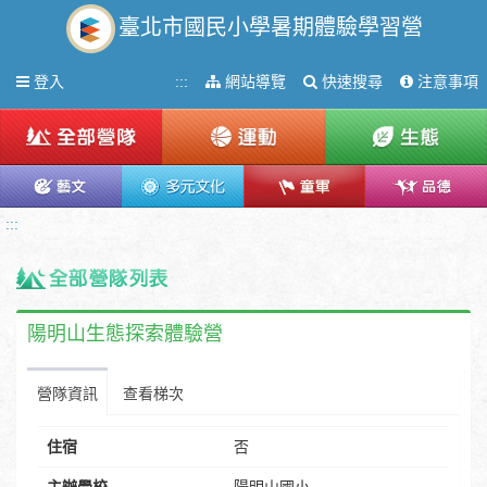
臺北市國民小學暑期體驗學習營
Toggle
:::
網站導覽
快速搜尋
注意事項
登入
navigation
:::
陽明山生態探索體驗營
營隊資訊
查看梯次
住宿
否