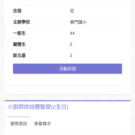
住宿
否
主辦學校
東門國小
一般生
44
關懷生
2
新北基
2
活動詳情
小廚師烘焙體驗營(2全日)
營隊資訊
查看梯次