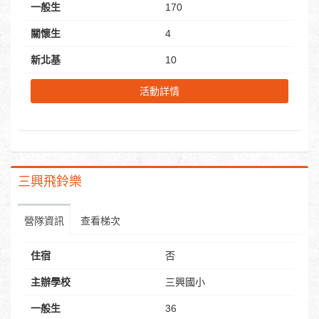
一般生
170
關懷生
4
新北基
10
活動詳情
三興飛鈴樂
營隊資訊
查看梯次
住宿
否
主辦學校
三興國小
一般生
36