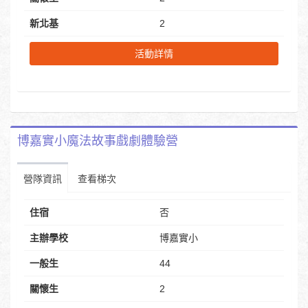
新北基
2
活動詳情
博嘉實小魔法故事戲劇體驗營
營隊資訊
查看梯次
住宿
否
主辦學校
博嘉實小
一般生
44
關懷生
2