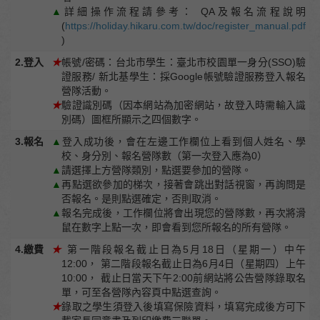
▲
詳細操作流程請參考： QA及報名流程說明
(
https://holiday.hikaru.com.tw/doc/register_manual.pdf
)
2.登入
★
帳號/密碼：台北市學生：臺北市校園單一身分(SSO)驗
證服務/ 新北基學生：採Google帳號驗證服務登入報名
營隊活動。
★
驗證識別碼（因本網站為加密網站，故登入時需輸入識
別碼）圖框所顯示之四個數字。
3.報名
▲
登入成功後，會在左邊工作欄位上看到個人姓名、學
校、身分別、報名營隊數（第一次登入應為0）
▲
請選擇上方營隊類別，點選要參加的營隊。
▲
再點選欲參加的梯次，接著會跳出對話視窗，再詢問是
否報名。是則點選確定，否則取消。
▲
報名完成後，工作欄位將會出現您的營隊數，再次將滑
鼠在數字上點一次，即會看到您所報名的所有營隊。
4.繳費
★
第一階段報名截止日為5月18日（星期一）中午
12:00， 第二階段報名截止日為6月4日（星期四）上午
10:00， 截止日當天下午2:00前網站將公告營隊錄取名
單，可至各營隊內容頁中點選查詢。
★
錄取之學生須登入後填寫保險資料，填寫完成後方可下