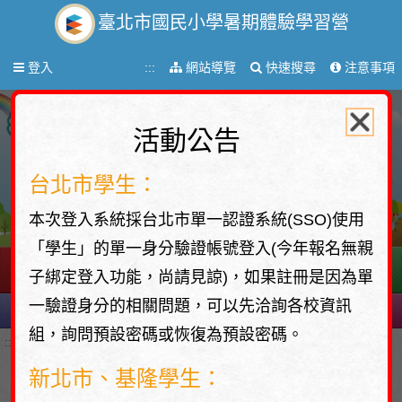
臺北市國民小學暑期體驗學習營
Toggle
:::
網站導覽
快速搜尋
注意事項
登入
navigation
活動公告
台北市學生：
本次登入系統採台北市單一認證系統(SSO)使用
「學生」的單一身分驗證帳號登入(今年報名無親
子綁定登入功能，尚請見諒)，如果註冊是因為單
一驗證身分的相關問題，可以先洽詢各校資訊
組，詢問預設密碼或恢復為預設密碼。
:::
新北市、基隆學生：