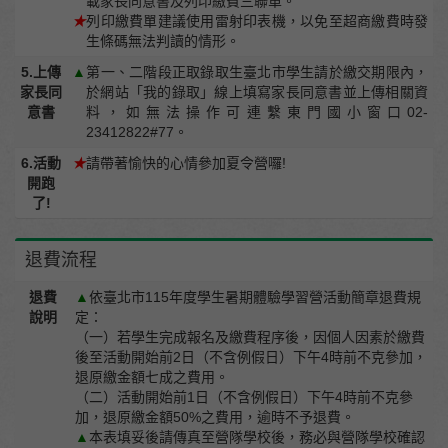
載家長同意書及列印繳費三聯單。
★
列印繳費單建議使用雷射印表機，以免至超商繳費時發
生條碼無法判讀的情形。
5.上傳
▲
第一、二階段正取錄取生臺北市學生請於繳交期限內，
家長同
於網站「我的錄取」線上填寫家長同意書並上傳相關資
意書
料，如無法操作可連繫東門國小窗口02-
23412822#77。
6.活動
★
請帶著愉快的心情參加夏令營囉!
開跑
了!
退費流程
退費
▲
依臺北市115年度學生暑期體驗學習營活動簡章退費規
說明
定：
（一）若學生完成報名及繳費程序後，因個人因素於繳費
後至活動開始前2日（不含例假日）下午4時前不克參加，
退原繳金額七成之費用。
（二）活動開始前1日（不含例假日）下午4時前不克參
加，退原繳金額50%之費用，逾時不予退費。
▲
本表填妥後請傳真至營隊學校後，務必與營隊學校確認